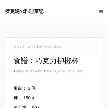
傑克媽の料理筆記
首頁
手工製作
食譜：巧克力柳橙杯
食譜：巧克力柳橙杯
張傑克JACKCHANG
12月 24, 2024
手工製作
蛋白： 6 個
糖： 150 g
可可粉： 50 g