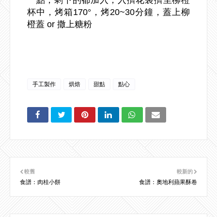
杯中，烤箱170°，烤20~30分鐘，蓋上柳
橙蓋 or 撒上糖粉
手工製作
烘焙
甜點
點心
較舊
較新的
食譜：肉桂小餅
食譜：奧地利蘋果酥卷