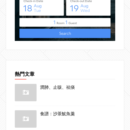
熱門文章
潤肺、止咳、祛痰
食譜：沙茶魷魚羹