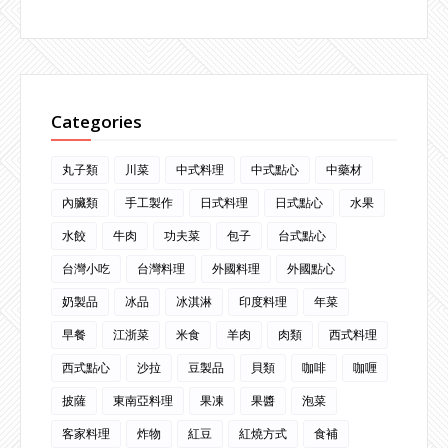
Categories
丸子類
川菜
中式料理
中式點心
中藥材
內臟類
手工製作
日式料理
日式點心
水果
水餃
牛肉
功夫菜
包子
台式點心
台灣小吃
台灣料理
外國料理
外國點心
奶製品
冰品
冰淇淋
印度料理
年菜
早餐
江浙菜
米食
羊肉
肉類
西式料理
西式點心
沙拉
豆製品
貝類
咖啡
咖喱
披薩
東南亞料理
果凍
果醬
泡菜
客家料理
炸物
紅豆
紅燒方式
食補