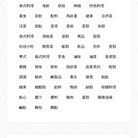
泰式料理
海鮮
烘焙
烤物
特色料理
素食
茶飲
配料
馬鈴薯
健康
涼拌菜
涼菜
甜點
蛋塔
蛋糕
蛋類
魚類
港式料理
湖南菜
湯類
粥品
菇類
街頭小吃
開胃菜
飯類
飲品
煎炸
煲類
粵式
義式料理
零食
滷味
滷菜
蒸煮類
蜜餞
辣味
餅乾
熱炒菜
蔬果系列
蝦類
調酒
豬肉
醃製品
養生
燉煮
糕點
糖果
糖醋類
餡料
鴨肉
鍋類
韓國料理
點心
醬汁
醬料
雞肉
羹類
藥燉滋補
鹹點
麵包
麵點