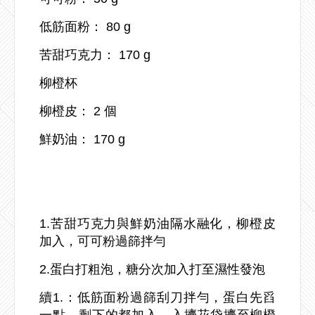
低筋面粉： 80 g
苦甜巧克力： 170 g
柳橙杯
柳橙皮： 2 個
鮮奶油： 170 g
1.苦甜巧克力與鮮奶油隔水融化，柳橙皮
加入，可可粉過篩拌勻
2.蛋白打粗泡，糖分次加入打至濕性發泡
續1.：低筋面粉過篩刮刀拌勻，蛋白先舀
一點，剩下的都加入，入擠花袋擠至柳橙