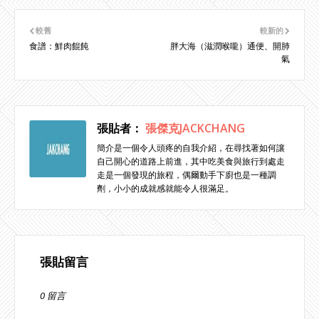
較舊
較新的
食譜：鮮肉餛飩
胖大海（滋潤喉嚨）通便、開肺
氣
張貼者：
張傑克JACKCHANG
簡介是一個令人頭疼的自我介紹，在尋找著如何讓
自己開心的道路上前進，其中吃美食與旅行到處走
走是一個發現的旅程，偶爾動手下廚也是一種調
劑，小小的成就感就能令人很滿足。
張貼留言
0 留言