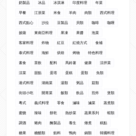
奶製品
冰品
冰淇淋
印度料理
年菜
早餐
江浙菜
米食
羊肉
肉類
西式料理
西式點心
沙拉
豆製品
貝類
咖啡
咖喱
披薩
東南亞料理
果凍
果醬
泡菜
客家料理
炸物
紅豆
紅燒方式
食補
泰式料理
海鮮
烘焙
烤物
特色料理
素食
茶飲
配料
馬鈴薯
健康
涼拌菜
涼菜
甜點
蛋塔
蛋糕
蛋類
魚類
港式料理
湖南菜
湯類
粥品
菇類
街頭小吃
開胃菜
飯類
飲品
煎炸
煲類
粵式
義式料理
零食
滷味
滷菜
蒸煮類
蜜餞
辣味
餅乾
熱炒菜
蔬果系列
蝦類
調酒
豬肉
醃製品
養生
燉煮
糕點
糖果
糖醋類
餡料
鴨肉
鍋類
韓國料理