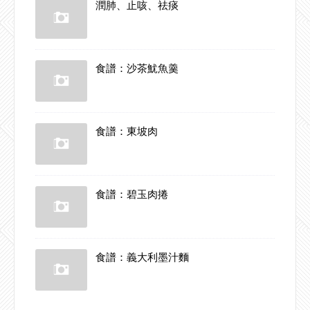
潤肺、止咳、祛痰
食譜：沙茶魷魚羹
食譜：東坡肉
食譜：碧玉肉捲
食譜：義大利墨汁麵