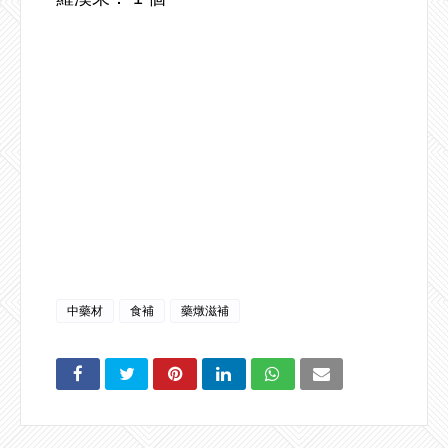
中藥材
食補
藥燉滋補