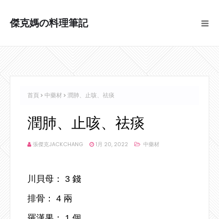
傑克媽の料理筆記
首頁
中藥材
潤肺、止咳、祛痰
潤肺、止咳、祛痰
張傑克JACKCHANG
1月 20, 2022
中藥材
川貝母： 3 錢
排骨： 4 兩
羅漢果： 1 個