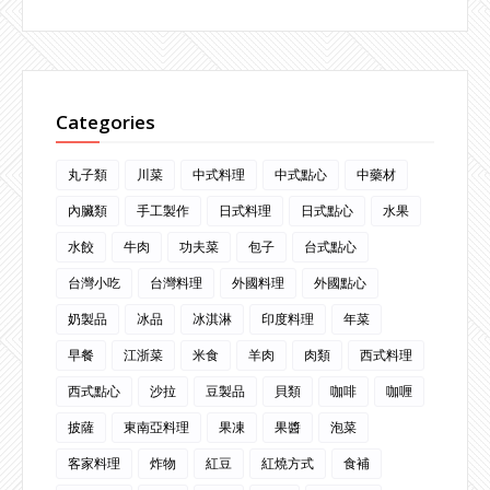
Categories
丸子類
川菜
中式料理
中式點心
中藥材
內臟類
手工製作
日式料理
日式點心
水果
水餃
牛肉
功夫菜
包子
台式點心
台灣小吃
台灣料理
外國料理
外國點心
奶製品
冰品
冰淇淋
印度料理
年菜
早餐
江浙菜
米食
羊肉
肉類
西式料理
西式點心
沙拉
豆製品
貝類
咖啡
咖喱
披薩
東南亞料理
果凍
果醬
泡菜
客家料理
炸物
紅豆
紅燒方式
食補