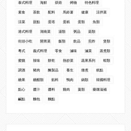
泰式料理
海鮮
烘焙
烤物
特色料理
素食
茶飲
配料
馬鈴薯
健康
涼拌菜
涼菜
甜點
蛋塔
蛋糕
蛋類
魚類
港式料理
湖南菜
湯類
粥品
菇類
街頭小吃
開胃菜
飯類
飲品
煎炸
煲類
粵式
義式料理
零食
滷味
滷菜
蒸煮類
蜜餞
辣味
餅乾
熱炒菜
蔬果系列
蝦類
調酒
豬肉
醃製品
養生
燉煮
糕點
糖果
糖醋類
餡料
鴨肉
鍋類
韓國料理
點心
醬汁
醬料
雞肉
羹類
藥燉滋補
鹹點
麵包
麵點