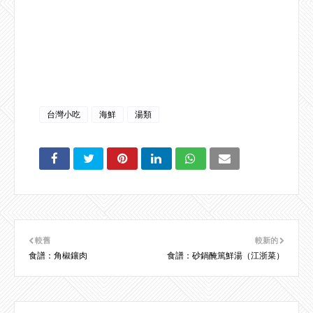
台灣小吃
海鮮
湯類
較舊
較新的
食譜：角椒鑲肉
食譜：砂鍋醃篤鮮湯（江浙菜）