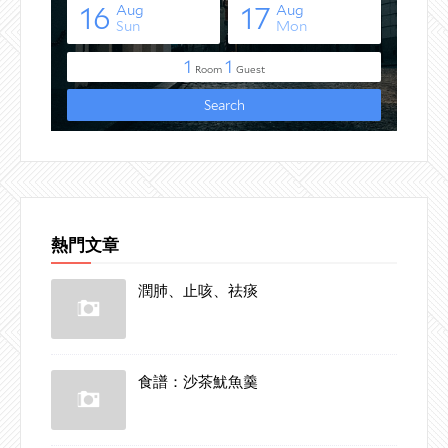
熱門文章
潤肺、止咳、祛痰
食譜：沙茶魷魚羹