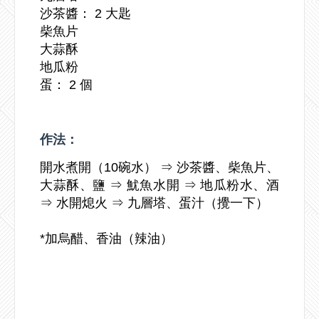
沙茶醬： 2 大匙
柴魚片
大蒜酥
地瓜粉
蛋： 2 個
作法：
開水煮開（10碗水） ⇒ 沙茶醬、柴魚片、
大蒜酥、鹽 ⇒ 魷魚水開 ⇒ 地瓜粉水、酒
⇒ 水開熄火 ⇒ 九層塔、蛋汁（攪一下）
*加烏醋、香油（辣油）