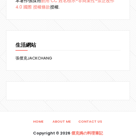
本著作係採用
創用 CC 姓名標示-非商業性-禁止改作
4.0 國際 授權條款
授權.
生活網站
張傑克JACKCHANG
HOME
ABOUT ME
CONTACT US
Copyright ©
2026
傑克媽の料理筆記