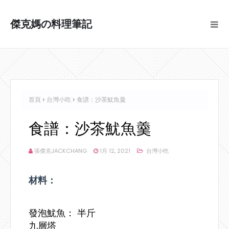
傑克媽の料理筆記
首頁
台灣小吃
食譜：沙茶魷魚羹
食譜：沙茶魷魚羹
張傑克JACKCHANG
1月 12, 2021
台灣小吃
材料：
發泡魷魚： 半斤
九層塔