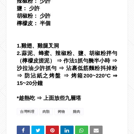
辣椒粉： 少許
鹽： 少許
胡椒粉： 少許
檸檬皮： 半個
1.雞翅、雞腿叉洞
2.蒜泥、蜂蜜、辣椒粉、鹽、胡椒粉拌勻
（檸檬皮搓泥） ⇒ 作法1抓勻醃半小時 ⇒
沙拉油少許抓勻 ⇒ 沾裹低筋麵粉抖掉粉
⇒ 防沾紙之烤盤 ⇒ 烤箱200~220°C ⇒
15~20分鐘
*趁熱吃 ⇒ 上面放些九層塔
台灣料理
肉類
烤物
雞肉