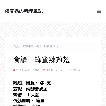
傑克媽の料理筆記
首頁
台灣料理
食譜：蜂蜜辣雞翅
食譜：蜂蜜辣雞翅
張傑克JACKCHANG
4月 04, 2023
台灣料理
雞翅、雞腿： 各3支
蒜泥：兩辦磨成泥
蜂蜜： 1 大匙
低筋麵粉： 適量