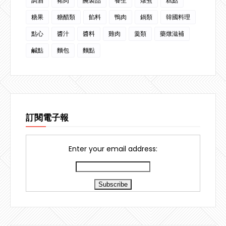
調酒
豬肉
醃製品
養生
燉煮
糕點
糖果
糖醋類
餡料
鴨肉
鍋類
韓國料理
點心
醬汁
醬料
雞肉
羹類
藥燉滋補
鹹點
麵包
麵點
訂閱電子報
Enter your email address: