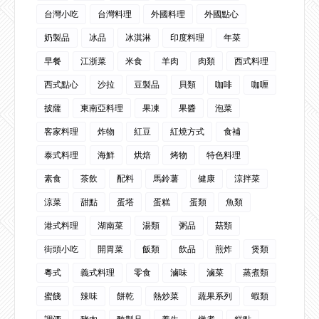
台灣小吃
台灣料理
外國料理
外國點心
奶製品
冰品
冰淇淋
印度料理
年菜
早餐
江浙菜
米食
羊肉
肉類
西式料理
西式點心
沙拉
豆製品
貝類
咖啡
咖喱
披薩
東南亞料理
果凍
果醬
泡菜
客家料理
炸物
紅豆
紅燒方式
食補
泰式料理
海鮮
烘焙
烤物
特色料理
素食
茶飲
配料
馬鈴薯
健康
涼拌菜
涼菜
甜點
蛋塔
蛋糕
蛋類
魚類
港式料理
湖南菜
湯類
粥品
菇類
街頭小吃
開胃菜
飯類
飲品
煎炸
煲類
粵式
義式料理
零食
滷味
滷菜
蒸煮類
蜜餞
辣味
餅乾
熱炒菜
蔬果系列
蝦類