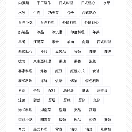
內臟類
手工製作
日式料理
日式點心
水果
水餃
牛肉
功夫菜
包子
台式點心
台灣小吃
台灣料理
外國料理
外國點心
奶製品
冰品
冰淇淋
印度料理
年菜
早餐
江浙菜
米食
羊肉
肉類
西式料理
西式點心
沙拉
豆製品
貝類
咖啡
咖喱
披薩
東南亞料理
果凍
果醬
泡菜
客家料理
炸物
紅豆
紅燒方式
食補
泰式料理
海鮮
烘焙
烤物
特色料理
素食
茶飲
配料
馬鈴薯
健康
涼拌菜
涼菜
甜點
蛋塔
蛋糕
蛋類
魚類
港式料理
湖南菜
湯類
粥品
菇類
街頭小吃
開胃菜
飯類
飲品
煎炸
煲類
粵式
義式料理
零食
滷味
滷菜
蒸煮類