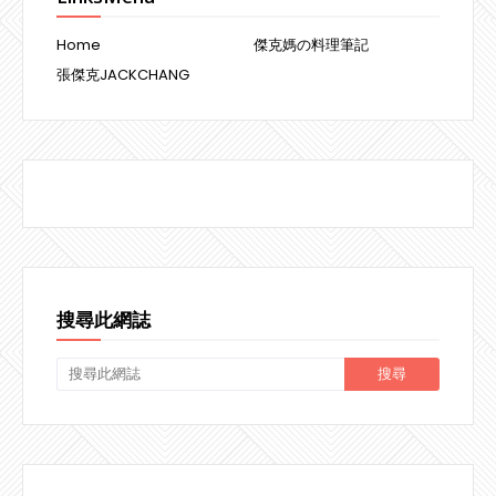
Home
傑克媽の料理筆記
張傑克JACKCHANG
搜尋此網誌