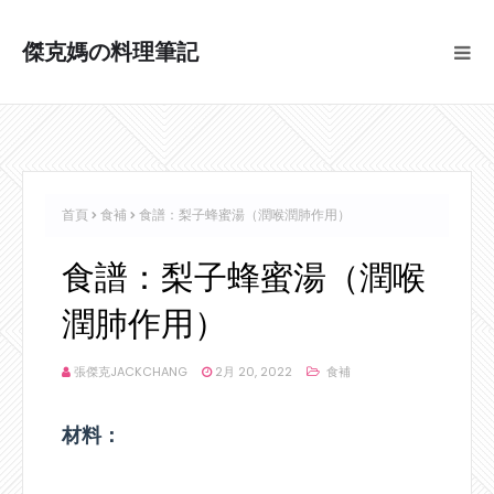
傑克媽の料理筆記
首頁
食補
食譜：梨子蜂蜜湯（潤喉潤肺作用）
食譜：梨子蜂蜜湯（潤喉
潤肺作用）
張傑克JACKCHANG
2月 20, 2022
食補
材料：