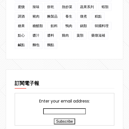
蜜餞
辣味
餅乾
熱炒菜
蔬果系列
蝦類
調酒
豬肉
醃製品
養生
燉煮
糕點
糖果
糖醋類
餡料
鴨肉
鍋類
韓國料理
點心
醬汁
醬料
雞肉
羹類
藥燉滋補
鹹點
麵包
麵點
訂閱電子報
Enter your email address: