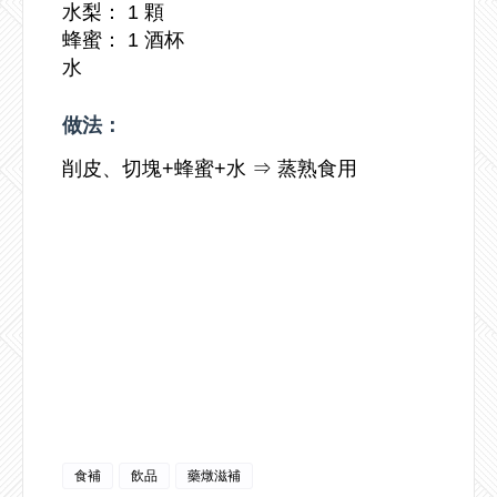
水梨： 1 顆
蜂蜜： 1 酒杯
水
做法：
削皮、切塊+蜂蜜+水 ⇒ 蒸熟食用
食補
飲品
藥燉滋補