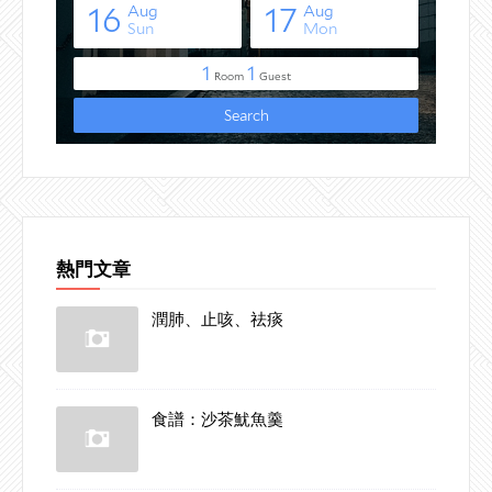
熱門文章
潤肺、止咳、祛痰
食譜：沙茶魷魚羹