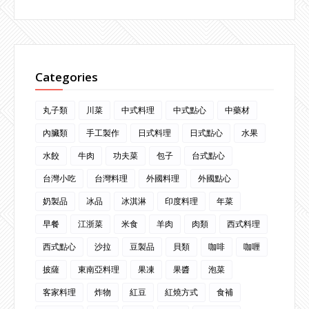
Categories
丸子類
川菜
中式料理
中式點心
中藥材
內臟類
手工製作
日式料理
日式點心
水果
水餃
牛肉
功夫菜
包子
台式點心
台灣小吃
台灣料理
外國料理
外國點心
奶製品
冰品
冰淇淋
印度料理
年菜
早餐
江浙菜
米食
羊肉
肉類
西式料理
西式點心
沙拉
豆製品
貝類
咖啡
咖喱
披薩
東南亞料理
果凍
果醬
泡菜
客家料理
炸物
紅豆
紅燒方式
食補