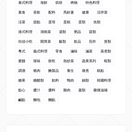
泰式料理
海鮮
烘焙
烤物
特色料理
素食
茶飲
配料
馬鈴薯
健康
涼拌菜
涼菜
甜點
蛋塔
蛋糕
蛋類
魚類
港式料理
湖南菜
湯類
粥品
菇類
街頭小吃
開胃菜
飯類
飲品
煎炸
煲類
粵式
義式料理
零食
滷味
滷菜
蒸煮類
蜜餞
辣味
餅乾
熱炒菜
蔬果系列
蝦類
調酒
豬肉
醃製品
養生
燉煮
糕點
糖果
糖醋類
餡料
鴨肉
鍋類
韓國料理
點心
醬汁
醬料
雞肉
羹類
藥燉滋補
鹹點
麵包
麵點