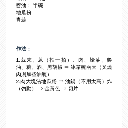
醬油： 半碗
地瓜粉
青蒜
作法：
1.蒜末、蔥（拍一拍）、肉、蠔油、醬
油、糖、酒、黑胡椒 ⇒ 冰箱醃兩天（叉燒
肉則加些油醃）
2.肉大塊沾地瓜粉 ⇒ 油鍋（不用太高）炸
（勿動） ⇒ 金黃色 ⇒ 切片