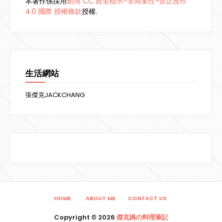
本著作係採用
創用 CC 姓名標示-非商業性-禁止改作
4.0 國際 授權條款
授權.
生活網站
張傑克JACKCHANG
HOME
ABOUT ME
CONTACT US
Copyright ©
2026
傑克媽の料理筆記