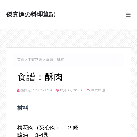
傑克媽の料理筆記
首頁
中式料理
食譜：酥肉
食譜：酥肉
張傑克JACKCHANG
12月 27, 2020
中式料理
材料：
梅花肉（夾心肉）： 2 條
蠔油： 3-4匙