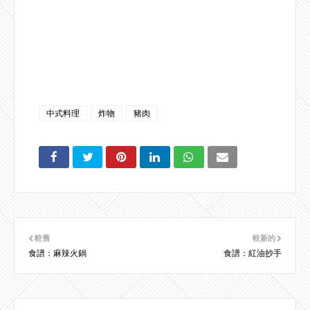
中式料理
炸物
豬肉
較舊
較新的
食譜：麻辣火鍋
食譜：紅油抄手