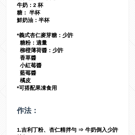
牛奶：2 杯
糖： 半杯
鮮奶油：半杯
*義式杏仁麥芽糖：少許
糖粉：適量
柳橙薄荷醬：少許
香草醬
小紅莓醬
藍莓醬
橘皮
*可搭配果凍食用
作法：
1.吉利丁粉、杏仁精拌勻 ⇒ 牛奶倒入少許