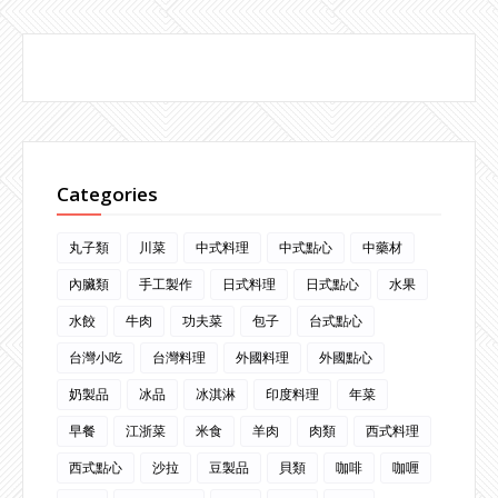
Categories
丸子類
川菜
中式料理
中式點心
中藥材
內臟類
手工製作
日式料理
日式點心
水果
水餃
牛肉
功夫菜
包子
台式點心
台灣小吃
台灣料理
外國料理
外國點心
奶製品
冰品
冰淇淋
印度料理
年菜
早餐
江浙菜
米食
羊肉
肉類
西式料理
西式點心
沙拉
豆製品
貝類
咖啡
咖喱