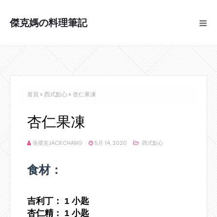
傑克媽の料理筆記
首頁
西式點心
杏仁果凍
杏仁果凍
張傑克JACKCHANG
5月 14, 2020
西式點心
食材：
吉利丁： 1 小匙
杏仁精： 1 小匙