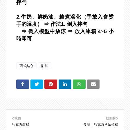
拌勻
2.牛奶、鮮奶油、糖煮溶化（手放入會燙
手的溫度） ⇒ 作法1. 倒入拌勻
⇒ 倒入模型中放涼 ⇒ 放入冰箱 4~5 小
時即可
西式點心
甜點
較舊
較新的
巧克力鬆糕
食譜：巧克力草莓蛋糕