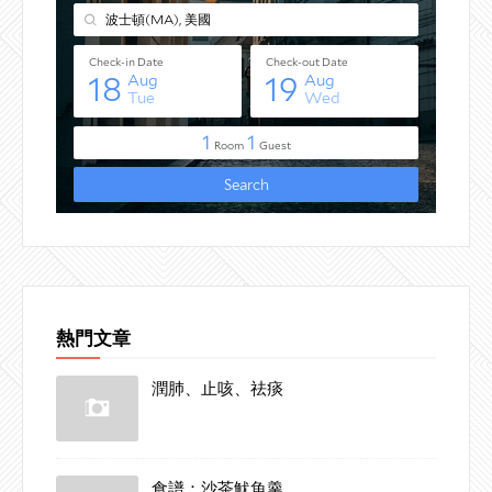
熱門文章
潤肺、止咳、祛痰
食譜：沙茶魷魚羹