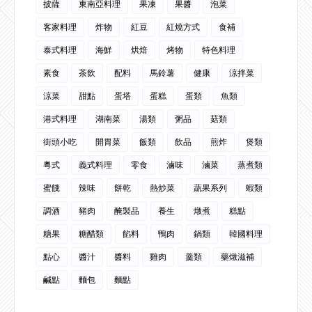
披薩
東南亞料理
果凍
果醬
泡菜
客家料理
炸物
紅豆
紅燒方式
食補
泰式料理
海鮮
烘焙
烤物
特色料理
素食
茶飲
配料
馬鈴薯
健康
涼拌菜
涼菜
甜點
蛋塔
蛋糕
蛋類
魚類
港式料理
湖南菜
湯類
粥品
菇類
街頭小吃
開胃菜
飯類
飲品
煎炸
煲類
粵式
義式料理
零食
滷味
滷菜
蒸煮類
蜜餞
辣味
餅乾
熱炒菜
蔬果系列
蝦類
調酒
豬肉
醃製品
養生
燉煮
糕點
糖果
糖醋類
餡料
鴨肉
鍋類
韓國料理
點心
醬汁
醬料
雞肉
羹類
藥燉滋補
鹹點
麵包
麵點