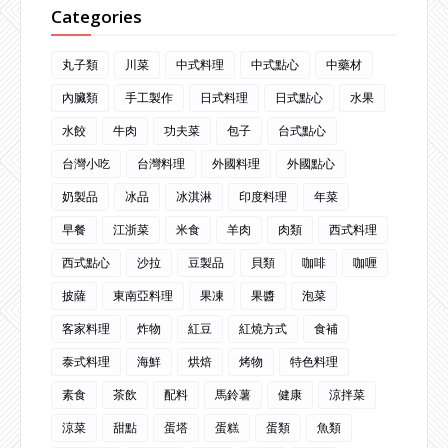
Categories
丸子類
川菜
中式料理
中式點心
中藥材
內臟類
手工製作
日式料理
日式點心
水果
水餃
牛肉
功夫菜
包子
台式點心
台灣小吃
台灣料理
外國料理
外國點心
奶製品
冰品
冰淇淋
印度料理
年菜
早餐
江浙菜
米食
羊肉
肉類
西式料理
西式點心
沙拉
豆製品
貝類
咖啡
咖喱
披薩
東南亞料理
果凍
果醬
泡菜
客家料理
炸物
紅豆
紅燒方式
食補
泰式料理
海鮮
烘焙
烤物
特色料理
素食
茶飲
配料
馬鈴薯
健康
涼拌菜
涼菜
甜點
蛋塔
蛋糕
蛋類
魚類