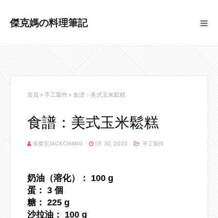
傑克媽の料理筆記
首頁
手工製作
食譜：美式玉米鬆糕
食譜：美式玉米鬆糕
張傑克JACKCHANG
1月 30, 2023
手工製作
奶油（溶化）： 100 g
蛋： 3 個
糖： 225 g
沙拉油： 100 g