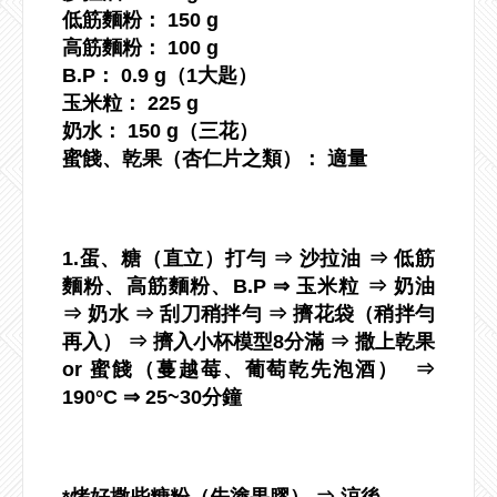
低筋麵粉： 150 g
高筋麵粉： 100 g
B.P： 0.9 g（1大匙）
玉米粒： 225 g
奶水： 150 g（三花）
蜜餞、乾果（杏仁片之類）： 適量
1.蛋、糖（直立）打勻 ⇒ 沙拉油 ⇒ 低筋
麵粉、高筋麵粉、B.P ⇒ 玉米粒 ⇒ 奶油
⇒ 奶水 ⇒ 刮刀稍拌勻 ⇒ 擠花袋（稍拌勻
再入） ⇒ 擠入小杯模型8分滿 ⇒ 撒上乾果
or 蜜餞（蔓越莓、葡萄乾先泡酒） ⇒
190°C ⇒ 25~30分鐘
*烤好撒些糖粉（先塗果膠） ⇒ 涼後