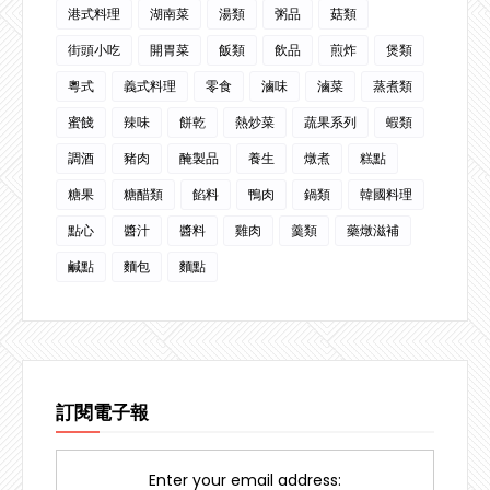
港式料理
湖南菜
湯類
粥品
菇類
街頭小吃
開胃菜
飯類
飲品
煎炸
煲類
粵式
義式料理
零食
滷味
滷菜
蒸煮類
蜜餞
辣味
餅乾
熱炒菜
蔬果系列
蝦類
調酒
豬肉
醃製品
養生
燉煮
糕點
糖果
糖醋類
餡料
鴨肉
鍋類
韓國料理
點心
醬汁
醬料
雞肉
羹類
藥燉滋補
鹹點
麵包
麵點
訂閱電子報
Enter your email address: