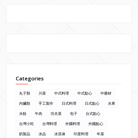
Categories
丸子類
川菜
中式料理
中式點心
中藥材
內臟類
手工製作
日式料理
日式點心
水果
水餃
牛肉
功夫菜
包子
台式點心
台灣小吃
台灣料理
外國料理
外國點心
奶製品
冰品
冰淇淋
印度料理
年菜