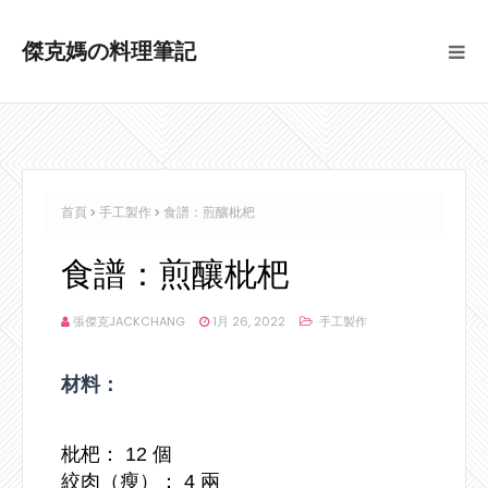
傑克媽の料理筆記
首頁
手工製作
食譜：煎釀枇杷
食譜：煎釀枇杷
張傑克JACKCHANG
1月 26, 2022
手工製作
材料：
枇杷： 12 個
絞肉（瘦）： 4 兩