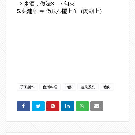
⇒ 米酒，做法3. ⇒ 勾芡
5.菜鋪底 ⇒ 做法4.擺上面（肉朝上）
手工製作
台灣料理
肉類
蔬果系列
豬肉