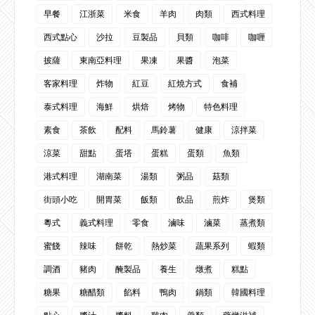
早餐
江浙菜
米食
羊肉
肉類
西式料理
西式點心
沙拉
豆製品
貝類
咖啡
咖喱
披薩
東南亞料理
果凍
果醬
泡菜
客家料理
炸物
紅豆
紅燒方式
食補
泰式料理
海鮮
烘焙
烤物
特色料理
素食
茶飲
配料
馬鈴薯
健康
涼拌菜
涼菜
甜點
蛋塔
蛋糕
蛋類
魚類
港式料理
湖南菜
湯類
粥品
菇類
街頭小吃
開胃菜
飯類
飲品
煎炸
煲類
粵式
義式料理
零食
滷味
滷菜
蒸煮類
蜜餞
辣味
餅乾
熱炒菜
蔬果系列
蝦類
調酒
豬肉
醃製品
養生
燉煮
糕點
糖果
糖醋類
餡料
鴨肉
鍋類
韓國料理