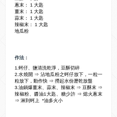
蔥末： 1 大匙
薑末： 1 大匙
蒜末： 1 大匙
辣椒末： 1 大匙
地瓜粉
作法：
1.蚵仔、鹽清洗乾淨，豆酥切碎
2.水燒開 ⇒ 沾地瓜粉之蚵仔放下，一粒一
粒放下，動作快 ⇒ 撈起水份瀝乾放盤
3.油鍋爆薑末、蒜末、辣椒末 ⇒ 豆酥末 ⇒
辣椒粉、醬油1大匙、糖少許 ⇒ 熄火蔥末
⇒ 淋到蚵上 *油多火小