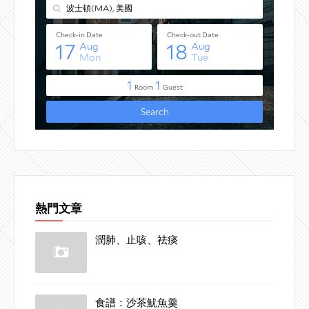
熱門文章
潤肺、止咳、祛痰
食譜：沙茶魷魚羹