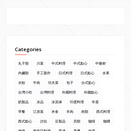
Categories
丸子類
川菜
中式料理
中式點心
中藥材
內臟類
手工製作
日式料理
日式點心
水果
水餃
牛肉
功夫菜
包子
台式點心
台灣小吃
台灣料理
外國料理
外國點心
奶製品
冰品
冰淇淋
印度料理
年菜
早餐
江浙菜
米食
羊肉
肉類
西式料理
西式點心
沙拉
豆製品
貝類
咖啡
咖喱
披薩
東南亞料理
果凍
果醬
泡菜