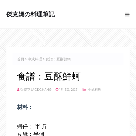
傑克媽の料理筆記
首頁
中式料理
食譜：豆酥鮮蚵
食譜：豆酥鮮蚵
張傑克JACKCHANG
1月 30, 2021
中式料理
材料：
蚵仔： 半 斤
豆酥：半個