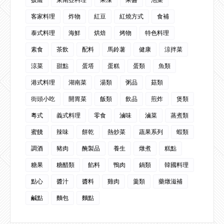
客家料理
炸物
紅豆
紅燒方式
食補
泰式料理
海鮮
烘焙
烤物
特色料理
素食
茶飲
配料
馬鈴薯
健康
涼拌菜
涼菜
甜點
蛋塔
蛋糕
蛋類
魚類
港式料理
湖南菜
湯類
粥品
菇類
街頭小吃
開胃菜
飯類
飲品
煎炸
煲類
粵式
義式料理
零食
滷味
滷菜
蒸煮類
蜜餞
辣味
餅乾
熱炒菜
蔬果系列
蝦類
調酒
豬肉
醃製品
養生
燉煮
糕點
糖果
糖醋類
餡料
鴨肉
鍋類
韓國料理
點心
醬汁
醬料
雞肉
羹類
藥燉滋補
鹹點
麵包
麵點