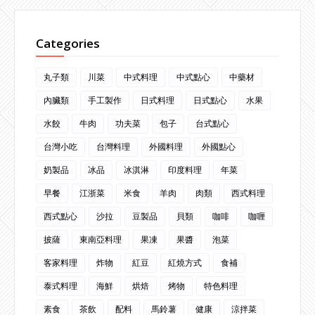
Categories
丸子類
川菜
中式料理
中式點心
中藥材
內臟類
手工製作
日式料理
日式點心
水果
水餃
牛肉
功夫菜
包子
台式點心
台灣小吃
台灣料理
外國料理
外國點心
奶製品
冰品
冰淇淋
印度料理
年菜
早餐
江浙菜
米食
羊肉
肉類
西式料理
西式點心
沙拉
豆製品
貝類
咖啡
咖喱
披薩
東南亞料理
果凍
果醬
泡菜
客家料理
炸物
紅豆
紅燒方式
食補
泰式料理
海鮮
烘焙
烤物
特色料理
素食
茶飲
配料
馬鈴薯
健康
涼拌菜