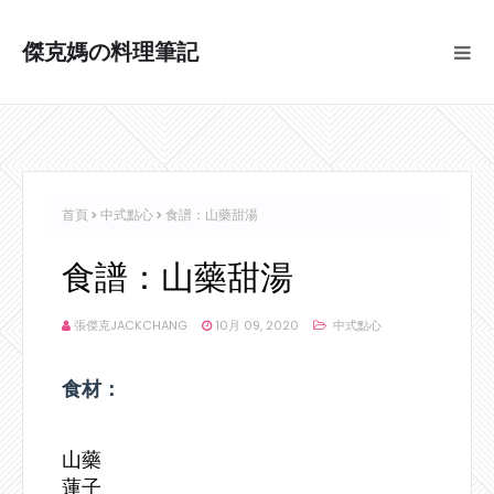
傑克媽の料理筆記
首頁
中式點心
食譜：山藥甜湯
食譜：山藥甜湯
張傑克JACKCHANG
10月 09, 2020
中式點心
食材：
山藥
蓮子