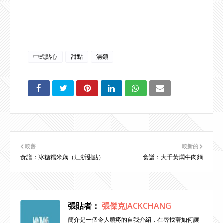
中式點心
甜點
湯類
較舊
較新的
食譜：冰糖糯米藕（江浙甜點）
食譜：大千黃燜牛肉麵
張貼者：
張傑克JACKCHANG
簡介是一個令人頭疼的自我介紹，在尋找著如何讓