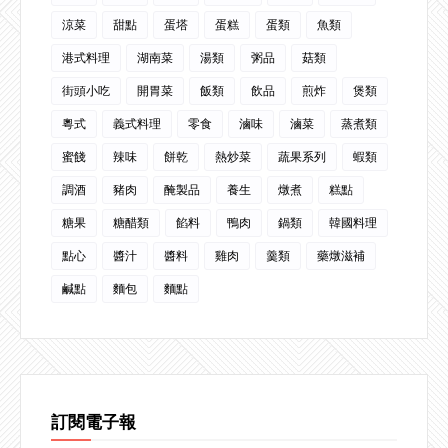
涼菜
甜點
蛋塔
蛋糕
蛋類
魚類
港式料理
湖南菜
湯類
粥品
菇類
街頭小吃
開胃菜
飯類
飲品
煎炸
煲類
粵式
義式料理
零食
滷味
滷菜
蒸煮類
蜜餞
辣味
餅乾
熱炒菜
蔬果系列
蝦類
調酒
豬肉
醃製品
養生
燉煮
糕點
糖果
糖醋類
餡料
鴨肉
鍋類
韓國料理
點心
醬汁
醬料
雞肉
羹類
藥燉滋補
鹹點
麵包
麵點
訂閱電子報