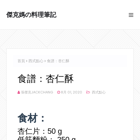
傑克媽の料理筆記
首頁
西式點心
食譜：杏仁酥
食譜：杏仁酥
張傑克JACKCHANG
8月 01, 2020
西式點心
食材：
杏仁片：50 g
低筋麵粉： 250 g