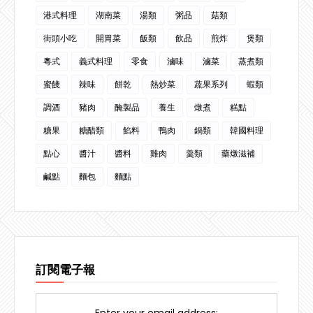
港式料理
湖南菜
湯類
粥品
菇類
街頭小吃
開胃菜
飯類
飲品
煎炸
煲類
粵式
義式料理
零食
滷味
滷菜
蒸煮類
蜜餞
辣味
餅乾
熱炒菜
蔬果系列
蝦類
調酒
豬肉
醃製品
養生
燉煮
糕點
糖果
糖醋類
餡料
鴨肉
鍋類
韓國料理
點心
醬汁
醬料
雞肉
羹類
藥燉滋補
鹹點
麵包
麵點
訂閱電子報
Enter your email address: