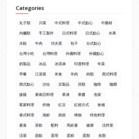
Categories
丸子類
川菜
中式料理
中式點心
中藥材
內臟類
手工製作
日式料理
日式點心
水果
水餃
牛肉
功夫菜
包子
台式點心
台灣小吃
台灣料理
外國料理
外國點心
奶製品
冰品
冰淇淋
印度料理
年菜
早餐
江浙菜
米食
羊肉
肉類
西式料理
西式點心
沙拉
豆製品
貝類
咖啡
咖喱
披薩
東南亞料理
果凍
果醬
泡菜
客家料理
炸物
紅豆
紅燒方式
食補
泰式料理
海鮮
烘焙
烤物
特色料理
素食
茶飲
配料
馬鈴薯
健康
涼拌菜
涼菜
甜點
蛋塔
蛋糕
蛋類
魚類