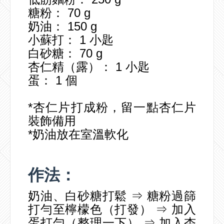
糖粉： 70 g
奶油： 150 g
小蘇打： 1 小匙
白砂糖： 70 g
杏仁精（露）： 1 小匙
蛋： 1 個
*杏仁片打成粉，留一點杏仁片
裝飾備用
*奶油放在室溫軟化
作法：
奶油、白砂糖打鬆 ⇒ 糖粉過篩
打勻至檸檬色（打發） ⇒ 加入
蛋打勻（整理一下） ⇒ 加入杏