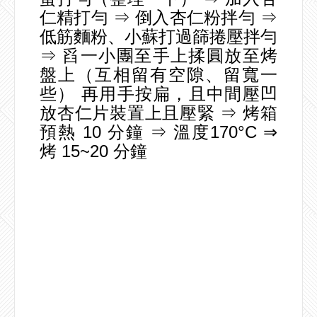
仁精打勻 ⇒ 倒入杏仁粉拌勻 ⇒
低筋麵粉、小蘇打過篩捲壓拌勻
⇒ 舀一小團至手上揉圓放至烤
盤上（互相留有空隙、留寬一
些） 再用手按扁，且中間壓凹
放杏仁片裝置上且壓緊 ⇒ 烤箱
預熱 10 分鐘 ⇒ 溫度170°C ⇒
烤 15~20 分鐘