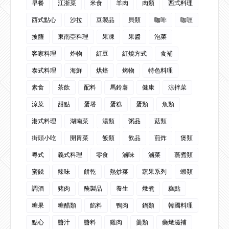
早餐
江浙菜
米食
羊肉
肉類
西式料理
西式點心
沙拉
豆製品
貝類
咖啡
咖喱
披薩
東南亞料理
果凍
果醬
泡菜
客家料理
炸物
紅豆
紅燒方式
食補
泰式料理
海鮮
烘焙
烤物
特色料理
素食
茶飲
配料
馬鈴薯
健康
涼拌菜
涼菜
甜點
蛋塔
蛋糕
蛋類
魚類
港式料理
湖南菜
湯類
粥品
菇類
街頭小吃
開胃菜
飯類
飲品
煎炸
煲類
粵式
義式料理
零食
滷味
滷菜
蒸煮類
蜜餞
辣味
餅乾
熱炒菜
蔬果系列
蝦類
調酒
豬肉
醃製品
養生
燉煮
糕點
糖果
糖醋類
餡料
鴨肉
鍋類
韓國料理
點心
醬汁
醬料
雞肉
羹類
藥燉滋補