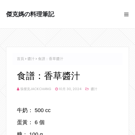
傑克媽の料理筆記
首頁
醬汁
食譜：香草醬汁
食譜：香草醬汁
張傑克JACKCHANG
10月 30, 2024
醬汁
牛奶： 500 cc
蛋黃： 6 個
糖： 100 g