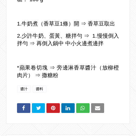
1.牛奶煮（香草豆1條）開 ⇒ 香草豆取出
2.少許牛奶、蛋黃、糖拌勻 ⇒ 1.慢慢倒入
拌勻 ⇒ 再倒入鍋中 中小火邊煮邊拌
*蘋果卷切塊 ⇒ 旁邊淋香草醬汁（放柳橙
肉片） ⇒ 撒糖粉
醬汁
醬料