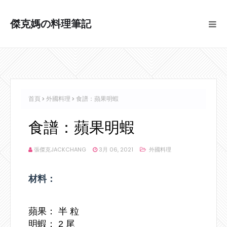
傑克媽の料理筆記
首頁
外國料理
食譜：蘋果明蝦
食譜：蘋果明蝦
張傑克JACKCHANG
3月 06, 2021
外國料理
材料：
蘋果： 半 粒
明蝦： 2 尾