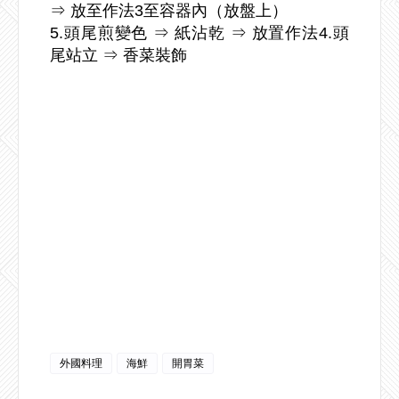
⇒ 放至作法3至容器內（放盤上）
5.頭尾煎變色 ⇒ 紙沾乾 ⇒ 放置作法4.頭
尾站立 ⇒ 香菜裝飾
外國料理
海鮮
開胃菜