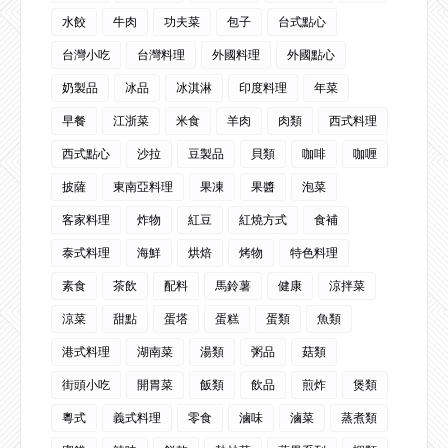
水餃
牛肉
功夫菜
包子
台式點心
台灣小吃
台灣料理
外國料理
外國點心
奶製品
冰品
冰淇淋
印度料理
年菜
早餐
江浙菜
米食
羊肉
肉類
西式料理
西式點心
沙拉
豆製品
貝類
咖啡
咖喱
披薩
東南亞料理
果凍
果醬
泡菜
客家料理
炸物
紅豆
紅燒方式
食補
泰式料理
海鮮
烘焙
烤物
特色料理
素食
茶飲
配料
馬鈴薯
健康
涼拌菜
涼菜
甜點
蛋塔
蛋糕
蛋類
魚類
港式料理
湖南菜
湯類
粥品
菇類
街頭小吃
開胃菜
飯類
飲品
煎炸
煲類
粵式
義式料理
零食
滷味
滷菜
蒸煮類