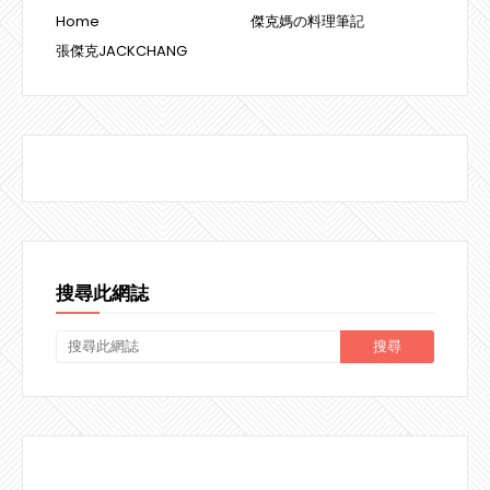
Home
傑克媽の料理筆記
張傑克JACKCHANG
搜尋此網誌