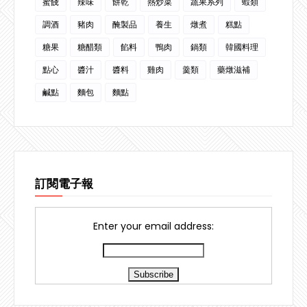
蜜餞
辣味
餅乾
熱炒菜
蔬果系列
蝦類
調酒
豬肉
醃製品
養生
燉煮
糕點
糖果
糖醋類
餡料
鴨肉
鍋類
韓國料理
點心
醬汁
醬料
雞肉
羹類
藥燉滋補
鹹點
麵包
麵點
訂閱電子報
Enter your email address: