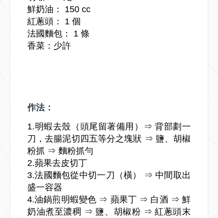
鮮奶油： 150 cc
紅蔥頭： 1 個
法國麵包： 1 條
香菜：少許
作法：
1.明蝦去殼（頭尾留著備用）⇒ 背部劃一
刀，去腸泥切四五等分之塊狀 ⇒ 鹽、胡椒
粉抓 ⇒ 麵粉抓勻
2.蘋果去皮切丁
3.法國麵包從中切一刀（橫） ⇒ 中間取出
盛一容器
4.油鍋煎明蝦變色 ⇒ 蘋果丁 ⇒ 白酒 ⇒ 鮮
奶油煮至濃稠 ⇒ 鹽、胡椒粉 ⇒ 紅蔥頭末