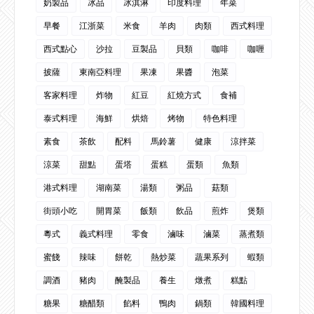
奶製品
冰品
冰淇淋
印度料理
年菜
早餐
江浙菜
米食
羊肉
肉類
西式料理
西式點心
沙拉
豆製品
貝類
咖啡
咖喱
披薩
東南亞料理
果凍
果醬
泡菜
客家料理
炸物
紅豆
紅燒方式
食補
泰式料理
海鮮
烘焙
烤物
特色料理
素食
茶飲
配料
馬鈴薯
健康
涼拌菜
涼菜
甜點
蛋塔
蛋糕
蛋類
魚類
港式料理
湖南菜
湯類
粥品
菇類
街頭小吃
開胃菜
飯類
飲品
煎炸
煲類
粵式
義式料理
零食
滷味
滷菜
蒸煮類
蜜餞
辣味
餅乾
熱炒菜
蔬果系列
蝦類
調酒
豬肉
醃製品
養生
燉煮
糕點
糖果
糖醋類
餡料
鴨肉
鍋類
韓國料理