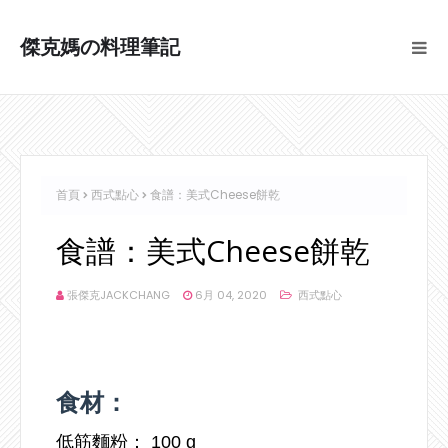
傑克媽の料理筆記
首頁
西式點心
食譜：美式Cheese餅乾
食譜：美式Cheese餅乾
張傑克JACKCHANG
6月 04, 2020
西式點心
食材：
低筋麵粉： 100 g