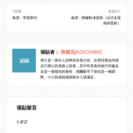
較舊
較新的
食譜：草莓聖代
食譜：檸檬軟凍蛋糕（法式全蛋
海綿蛋糕）
張貼者：
張傑克JACKCHANG
簡介是一個令人頭疼的自我介紹，在尋找著如何讓
自己開心的道路上前進，其中吃美食與旅行到處走
走是一個發現的旅程，偶爾動手下廚也是一種調
劑，小小的成就感就能令人很滿足。
張貼留言
0 留言