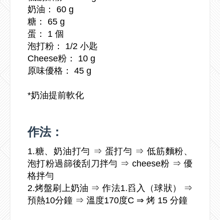
奶油： 60 g
糖： 65 g
蛋： 1 個
泡打粉： 1/2 小匙
Cheese粉： 10 g
原味優格： 45 g
*奶油提前軟化
作法：
1.糖、奶油打勻 ⇒ 蛋打勻 ⇒ 低筋麵粉、
泡打粉過篩後刮刀拌勻 ⇒ cheese粉 ⇒ 優
格拌勻
2.烤盤刷上奶油 ⇒ 作法1.舀入（球狀） ⇒
預熱10分鐘 ⇒ 溫度170度C ⇒ 烤 15 分鐘