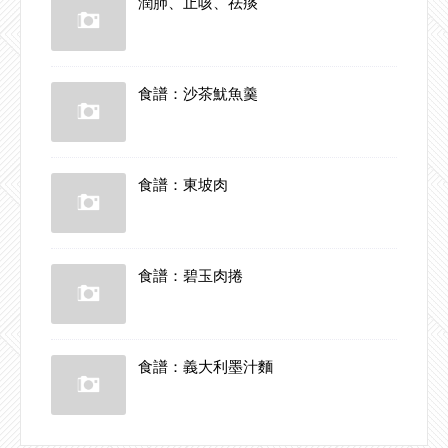
潤肺、止咳、祛痰
食譜：沙茶魷魚羹
食譜：東坡肉
食譜：碧玉肉捲
食譜：義大利墨汁麵