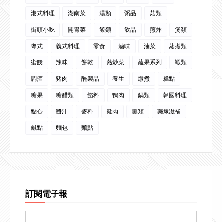
港式料理
湖南菜
湯類
粥品
菇類
街頭小吃
開胃菜
飯類
飲品
煎炸
煲類
粵式
義式料理
零食
滷味
滷菜
蒸煮類
蜜餞
辣味
餅乾
熱炒菜
蔬果系列
蝦類
調酒
豬肉
醃製品
養生
燉煮
糕點
糖果
糖醋類
餡料
鴨肉
鍋類
韓國料理
點心
醬汁
醬料
雞肉
羹類
藥燉滋補
鹹點
麵包
麵點
訂閱電子報