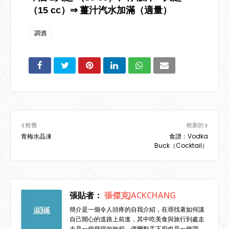
（15 cc）
⇒
薑汁汽水加滿（適量）
調酒
較舊
較新的
青梅水晶凍
食譜：Vodka
Buck（Cocktail）
張貼者：
張傑克JACKCHANG
簡介是一個令人頭疼的自我介紹，在尋找著如何讓
自己開心的道路上前進，其中吃美食與旅行到處走
走是一個發現的旅程，偶爾動手下廚也是一種調