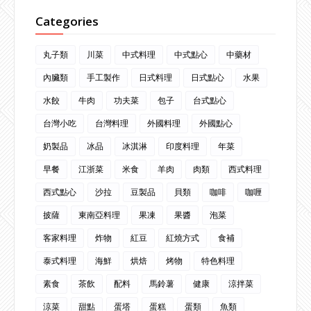
Categories
丸子類
川菜
中式料理
中式點心
中藥材
內臟類
手工製作
日式料理
日式點心
水果
水餃
牛肉
功夫菜
包子
台式點心
台灣小吃
台灣料理
外國料理
外國點心
奶製品
冰品
冰淇淋
印度料理
年菜
早餐
江浙菜
米食
羊肉
肉類
西式料理
西式點心
沙拉
豆製品
貝類
咖啡
咖喱
披薩
東南亞料理
果凍
果醬
泡菜
客家料理
炸物
紅豆
紅燒方式
食補
泰式料理
海鮮
烘焙
烤物
特色料理
素食
茶飲
配料
馬鈴薯
健康
涼拌菜
涼菜
甜點
蛋塔
蛋糕
蛋類
魚類