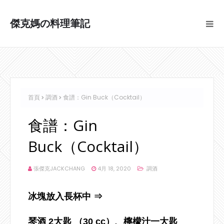
傑克媽の料理筆記
首頁
調酒
食譜：Gin Buck（Cocktail）
食譜：Gin
Buck（Cocktail）
張傑克JACKCHANG
4月 18, 2020
調酒
冰塊放入長杯中 ⇒
琴酒 2大匙 （30 cc）、檸檬汁一大匙